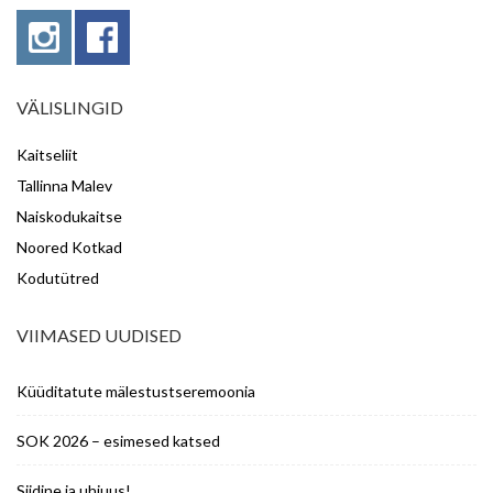
VÄLISLINGID
Kaitseliit
Tallinna Malev
Naiskodukaitse
Noored Kotkad
Kodutütred
VIIMASED UUDISED
Küüditatute mälestustseremoonia
SOK 2026 – esimesed katsed
Siidine ja uhiuus!