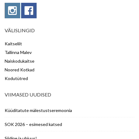
VÄLISLINGID
Kaitseliit
Tallinna Malev
Naiskodukaitse
Noored Kotkad
Kodutütred
VIIMASED UUDISED
Küüditatute mälestustseremoonia
SOK 2026 – esimesed katsed
Siidine ja uhiuus!