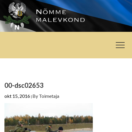
00-dsc02653
okt 15, 2016
By
Toimetaja
|