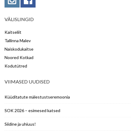
VÄLISLINGID
Kaitseliit
Tallinna Malev
Naiskodukaitse
Noored Kotkad
Kodutütred
VIIMASED UUDISED
Küüditatute mälestustseremoonia
SOK 2026 – esimesed katsed
Siidine ja uhiuus!