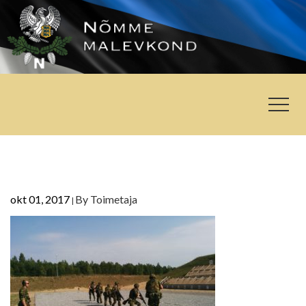
okt 01, 2017
By
Toimetaja
|