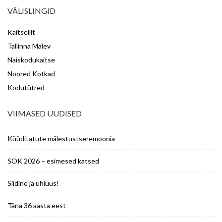
VÄLISLINGID
Kaitseliit
Tallinna Malev
Naiskodukaitse
Noored Kotkad
Kodutütred
VIIMASED UUDISED
Küüditatute mälestustseremoonia
SOK 2026 – esimesed katsed
Siidine ja uhiuus!
Täna 36 aasta eest